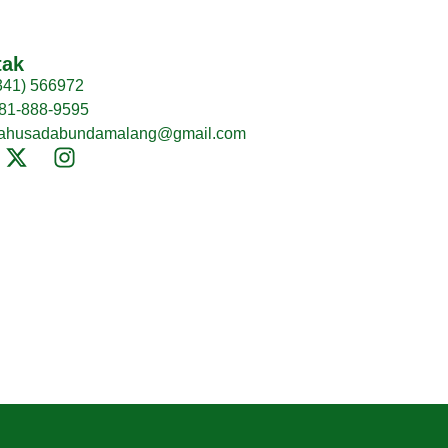
tak
341) 566972
81-888-9595
iahusadabundamalang@gmail.com