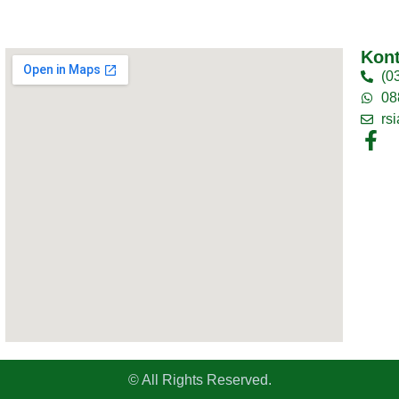
Kon
(0
08
rs
© All Rights Reserved.